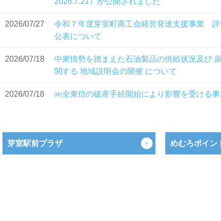
2026.7.21）が公開されました
2026/07/27
令和７年度芽室町商工会経営発達支援事業 評
公表について
2026/07/18
中東情勢を踏まえた石油製品の供給状況及び 
関する 地域説明会の開催 について
2026/07/18
㈱全東信の破産手続開始により影響を受ける事
いて
2026/07/18
生産性向上超入門セミナー開催のお知らせ
芽室駅前プラザ
めむろポイン
2026/07/18
中小企業景況調査報告書の公開について
2026/07/13
中小企業向けセミナー ～はじめの一歩を踏み
げを実現する「北海度の補助金」「生産性向上
整備」のイロハ～について