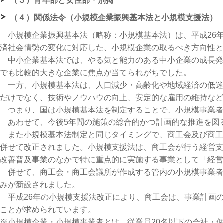
（３）青年部と女性部・別掲
（４）関係法令（小規模企業振興基本法と小規模支援法）
小規模企業振興基本法（略称：小規模基本法）は、平成26年
済社会情勢の変化に対応した、小規模企業の取るべき方向性と
中小企業基本法では、やる気と能力のある中小企業の成長発
でも比較的大きな企業に焦点が当てられがちでした。
一方、小規模基本法は、人口減少・高齢化や地域経済の低迷
だけでなく、技術やノウハウの向上、安定的な雇用の維持など
つまり、国は小規模基本法を制定することで、小規模事業者
あわせて、今後5年間の施策の総合的かつ計画的な推進を図
また小規模基本法制定と同じタイミングで、商工会及び商工
併せて改正されました。小規模支援法は、商工会が行う経営支
改善普及事業のなかで特に重点的に実施する事業として「経営
併せて、商工会・商工会議所が作成する管内の小規模事業者
みが新設されました。
平成26年の小規模支援法改正により、商工会は、事業計画
ことが求められています。
※小規模企業・小規模事業者とは、従業員20名以下の会社・