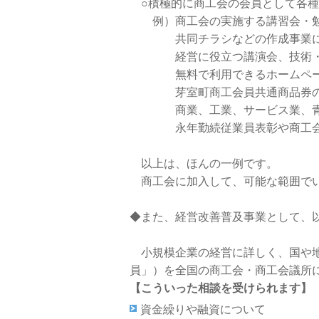
○積極的に商工会の会員として各
例）商工会の実施する講習会・勉
共同チラシなどの作成事業に参加
経営に役立つ講演会、技術・技
無料で利用できるホームページ
芽室町商工会員共通商品券の活
商業、工業、サービス業、青年部
永年勤続従業員表彰や商工会独自
以上は、ほんの一例です。
商工会に加入して、可能な範囲でい
◆
また、経営改善普及事業として、
小規模企業の経営に詳しく、国や地
員」）を全国の商工会・商工会議所
【こういった相談を受けられます】
資金繰りや融資について