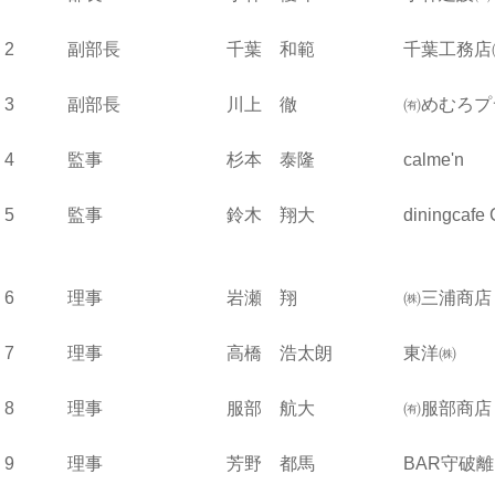
2 副部長 千葉 和範 千葉工務
3 副部長 川上 徹 ㈲めむろプラニン
4 監事 杉本 泰隆 calme'n 東１
5 監事 鈴木 翔大 diningcafe 
6 理事 岩瀬 翔 ㈱三浦商店
7 理事 高橋 浩太朗 東洋㈱ 帯広
8 理事 服部 航大 ㈲服部商店 
9 理事 芳野 都馬 BAR守破離 