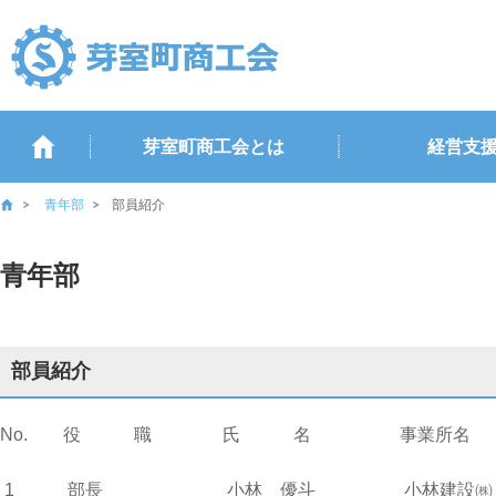
芽室町商工会とは
経営支
青年部
部員紹介
青年部
部員紹介
No. 役 職 氏 名 事業
1 部長 小林 優斗 小林建設㈱ 