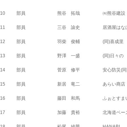
10 部員 熊谷 拓哉 ㈲熊谷建設
11 部員 三谷 諭史 居酒屋はなはな 
12 部員 羽柴 俊輔 (同)喜成里 
13 部員 野澤 一盛 (同)日々の 東
14 部員 菅原 修平 安心防災
15 部員 新居 竜二 あらい商店
16 部員 藤田 和馬 ふぉとすまいる藤田
17 部員 加藤 貴裕 北海道ベース
18 部員 松尾 綾華 HANA