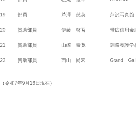
19 部員 芦澤 慈英 芦沢写真館 
20 賛助部員 伊藤 啓吾 帯広信用金庫・芽
21 賛助部員 山崎 泰寛 釧路養護学
22 賛助部員 西山 尚宏 Grand Gall
（令和7年9月16日現在）