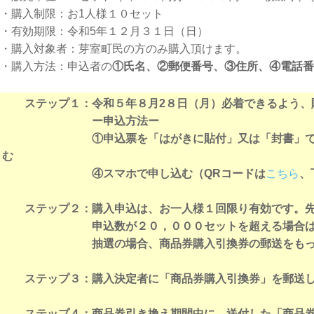
・購入制限：お1人様１０セット
・有効期限：令和5年１２月３１日（日）
・購入対象者：芽室町民の方のみ購入頂けます。
・購入方法：申込者の
①氏名、②郵便番号、③住所、④電話番
ステップ１：令和５年８月2８日（月）必着できるよう、購
ー申込方法ー
①申込票を「はがきに貼付」又は「封書」で郵送
む
④スマホで申し込む（QRコードは
こちら
、
ステップ２：購入申込は、お一人様１回限り有効です。先
申込数が２０，０００セットを超える場合
抽選の場合、商品券購入引換券の郵送をもって当
ステップ３：購入決定者に「商品券購入引換券」を郵送し
ステップ４：商品券引き換え期間中に、送付した「商品券