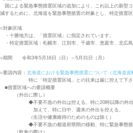
国による緊急事態措置区域の追加により、これ以上の新型コ
減するために、北海道を緊急事態措置の対象とし、特定措置区
○対象区域
・十勝地方は、「措置区域」に指定されています。
・特定措置区域：札幌市、江別市、千歳市、恵庭市、北広島
○期間 令和3年5月16日（日）～5月31日（月）
○要請内容：
北海道における緊急事態措置について（北海道資
特に「特定措置区域」との往来は厳に控えて下さ
■措置区域への要請概要
（外出に際し）
◆不要不急の外出は控える。特に20時以降の外出
加えて、特に日中、週末の外出を控える。
（生活や健康維持のためのものは除く）
◆不要不急の都道府県間の移動、特に緊急事態措置
（飲食の際は）