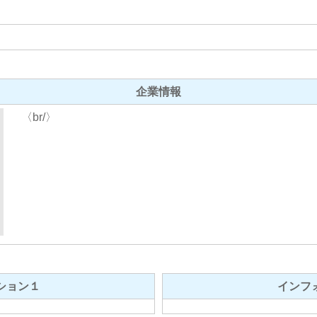
企業情報
〈br/〉
ション１
インフ