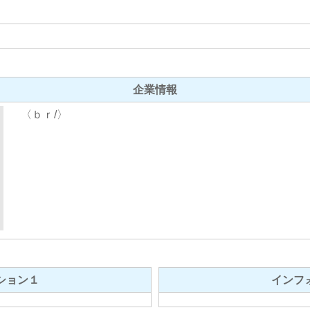
企業情報
〈ｂｒ/〉
ション１
インフ