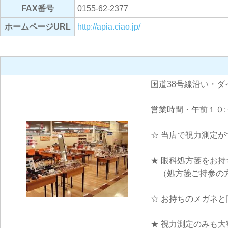
FAX番号
0155-62-2377
ホームページURL
http://apia.ciao.jp/
国道38号線沿い・
営業時間・午前１０:
☆ 当店で視力測定が
★ 眼科処方箋をお
（処方箋ご持参の方
☆ お持ちのメガネ
★ 視力測定のみも大