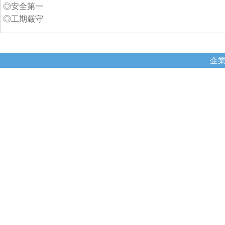
◎安全第一
◎工期厳守
企