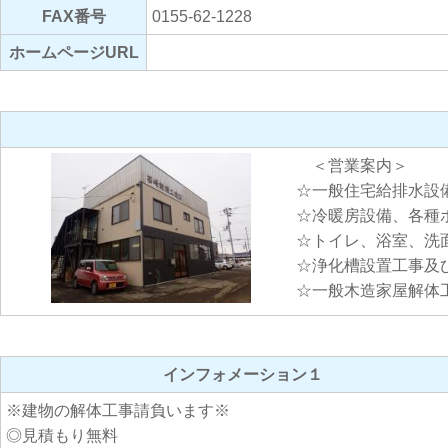
FAX番号
0155-62-1228
ホームページURL
＜営業案内＞
☆一般住宅給排水設
☆冷暖房設備、各種
☆トイレ、浴室、洗
☆浄化槽設置工事及
☆一般木造家屋解体
インフォメーション１
※建物の解体工事請負います※
◎見積もり無料