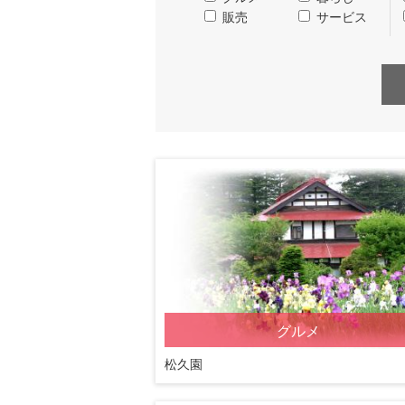
販売
サービス
グルメ
松久園